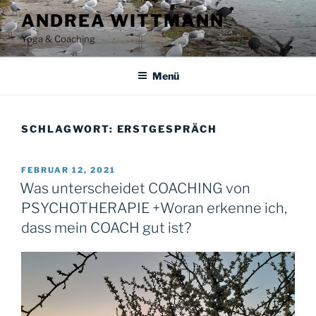
Zum
ANDREA WITTMANN
Inhalt
Yoga & Coaching
springen
Menü
SCHLAGWORT:
ERSTGESPRÄCH
VERÖFFENTLICHT
FEBRUAR 12, 2021
AM
Was unterscheidet COACHING von
PSYCHOTHERAPIE +Woran erkenne ich,
dass mein COACH gut ist?