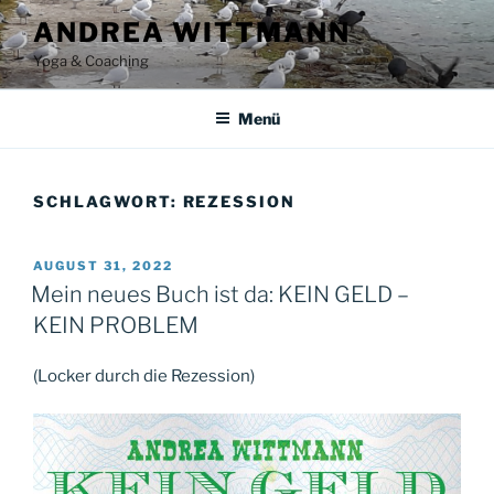
Zum
ANDREA WITTMANN
Inhalt
Yoga & Coaching
springen
Menü
SCHLAGWORT:
REZESSION
VERÖFFENTLICHT
AUGUST 31, 2022
AM
Mein neues Buch ist da: KEIN GELD –
KEIN PROBLEM
(Locker durch die Rezession)